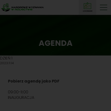
LOGOWANIE
N
a
r
o
d
AGENDA
o
w
e
DZIEŃ 1
2023.11.14
W
y
z
Pobierz agendę jako PDF
w
a
09:00-11:00
n
INAUGURACJA
i
w