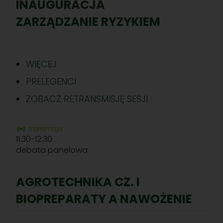
INAUGURACJA
a
w
ZARZĄDZANIE RYZYKIEM
R
o
l
WIĘCEJ
n
i
PRELEGENCI
c
ZOBACZ RETRANSMISJĘ SESJI
t
w
i
transmisja
11:30-12:30
e
debata panelowa
AGROTECHNIKA CZ. I
BIOPREPARATY A NAWOŻENIE