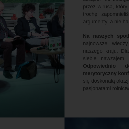
przez wirusa, który
trochę zapomnieli
argumenty, a nie ha
Na naszych spot
najnowszej wiedzy
naszego kraju. Dl
siebie nawzajem 
Odpowiednio d
merytoryczny konfe
się doskonałą okaz
pasjonatami rolnict