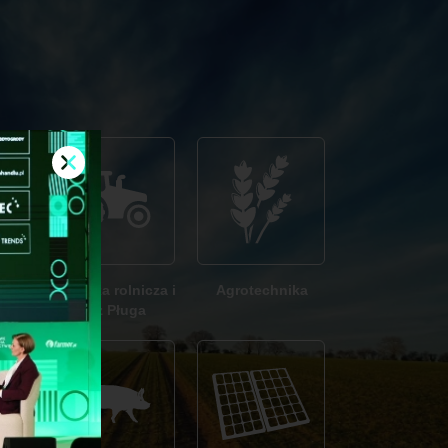
głód
Technika rolnicza i
Agrotechnika
Bez Pługa