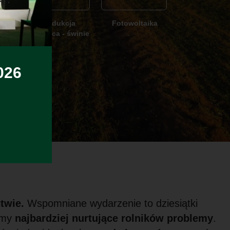
Produkcja
Fotowoltaika
ydło
zwierzęca - świnie
026
twie.
Wspomniane wydarzenie to dziesiątki
zamy
najbardziej nurtujące rolników problemy
.