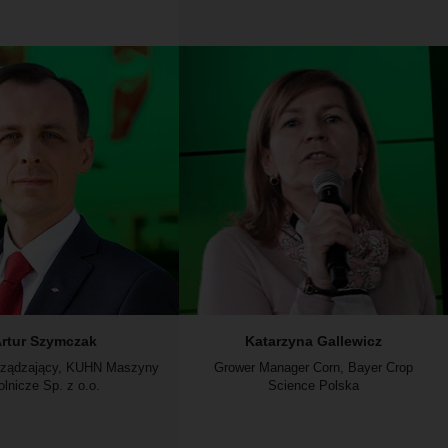
rtur Szymczak
Katarzyna Gallewicz
arządzający, KUHN Maszyny
Grower Manager Corn, Bayer Crop
olnicze Sp. z o.o.
Science Polska