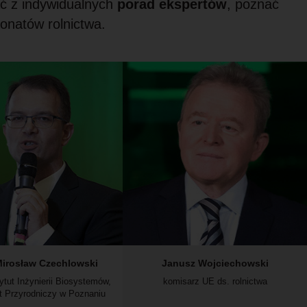
ać z indywidualnych
porad ekspertów
, poznać
onatów rolnictwa.
 Mirosław Czechlowski
Janusz Wojciechowski
tytut Inżynierii Biosystemów,
komisarz UE ds. rolnictwa
t Przyrodniczy w Poznaniu