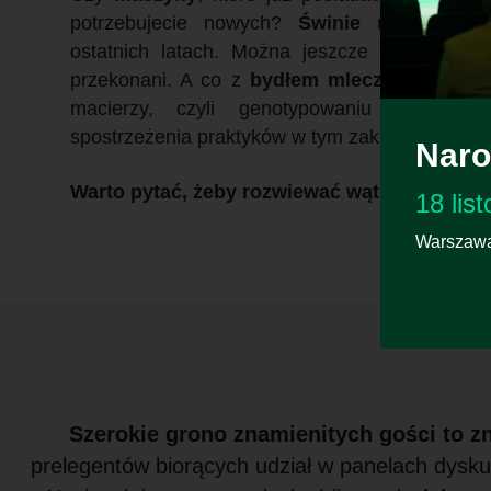
potrzebujecie nowych?
Świnie
nie mają na
ostatnich latach. Można jeszcze wiele zmien
przekonani. A co z
bydłem mlecznym
? Słysz
macierzy, czyli genotypowaniu samic? 
spostrzeżenia praktyków w tym zakresie są bez
Naro
Warto pytać, żeby rozwiewać wątpliwości.
18 lis
Warszawa,
Szerokie grono znamienitych gości to 
prelegentów biorących udział w panelach dysku