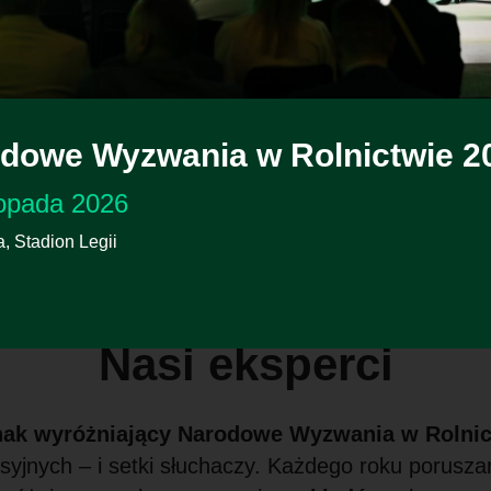
jlepszej passy w
ić, jesteśmy o tym
Produkcja
zwierzęca - b
eliście o krowach z
Zapewne tak, ale
cenne.
dowe Wyzwania w Rolnictwie 2
topada 2026
 Stadion Legii
Nasi eksperci
znak wyróżniający Narodowe Wyzwania w Rolnic
syjnych – i setki słuchaczy. Każdego roku porus