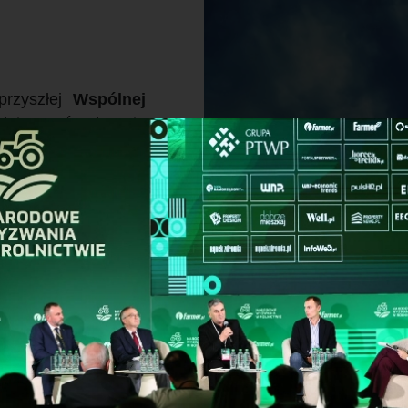
przyszłej
Wspólnej
ejmować decyzje
om i nam wszystkim.
óżne przypadki
 jego zasady i w
twa do zbliżających
wę z tego, że brak
Zielony Ład i 
ziemi
oro Zielony Ład, to
ycydów i nawozów
.
dzie postawione na
udoskonalić, a może