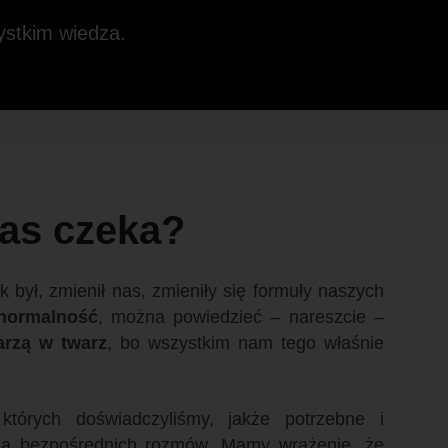
ystkim wiedza.
AGROTECHNIKA cz. 3
as czeka?
k był, zmienił nas, zmieniły się formuły naszych
normalność
, można powiedzieć – nareszcie –
arzą w twarz
, bo wszystkim nam tego właśnie
 których doświadczyliśmy, jakże potrzebne i
pią bezpośrednich rozmów. Mamy wrażenie, że