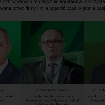
 zróżnicowanych tematycznie
wykładów
, skorzyst
wane przez firmy i mile spędzić czas w gronie pasj
zyk
dr Marian Kamyczek
dr inż.
, minister
dyrektor, Instytut Zootechniki -
adiunkt, Ins
 wsi
Państwowy Instytut Badawczy, Zakład
Uniwersyte
Doświadczalny Pawłowice