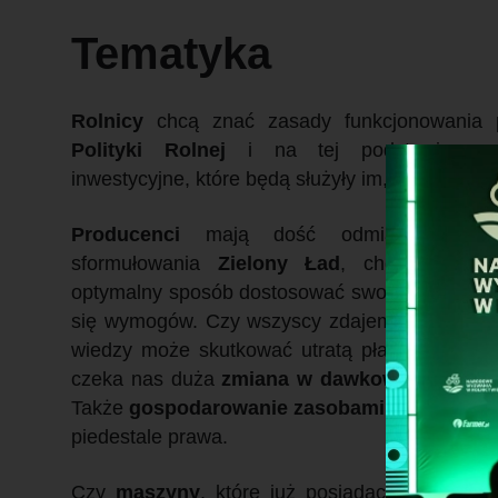
Tematyka
Rolnicy
chcą znać zasady funkcjonowania 
Polityki Rolnej
i na tej podstawie pod
inwestycyjne, które będą służyły im, ich rodzin
Producenci
mają dość odmiany przez r
sformułowania
Zielony Ład
, chcą poznać
optymalny sposób dostosować swoje gospodars
się wymogów. Czy wszyscy zdajemy sobie spra
wiedzy może skutkować utratą płatności? A sk
czeka nas duża
zmiana w dawkowaniu pest
Także
gospodarowanie zasobami wodnymi
bę
piedestale prawa.
Czy
maszyny
, które już posiadacie, da się 