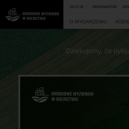
EDYCJE
ORGANIZATOR
ZAS
O WYDARZENIU
AGEN
N
a
r
o
Dziękujemy, że byliś
d
o
w
e
W
y
z
w
a
n
i