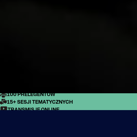
1000+ UCZESTNIKÓW
100 PRELEGENTÓW
15+ SESJI TEMATYCZNYCH
TRANSMISJE ONLINE
GALA ROZDANIA NAGRÓD
O WYDARZENIU