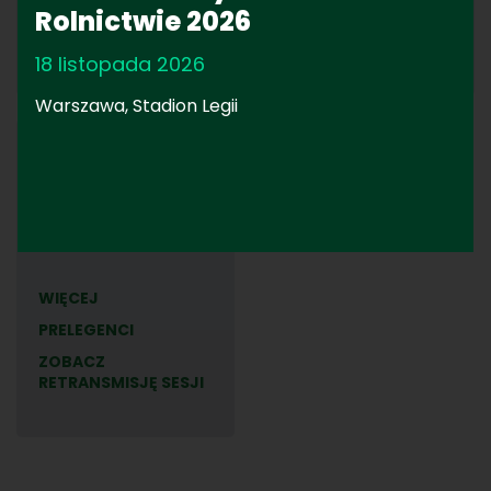
Rolnictwie 2026
RETRANSMISJĘ SESJI
ZOBACZ
RETRANSMISJĘ SESJI
18 listopada 2026
TRANSMISJA
Warszawa, Stadion Legii
TECHNIKA ROLNICZA
TECHNIKA
ROLNICZA
AI
WIĘCEJ
PRELEGENCI
ZOBACZ
RETRANSMISJĘ SESJI