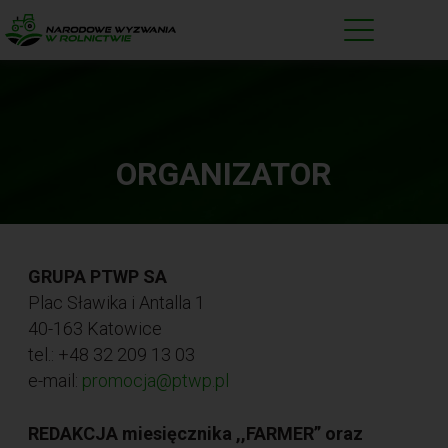
N
a
r
o
d
ORGANIZATOR
o
w
e
W
GRUPA PTWP SA
y
Plac Sławika i Antalla 1
z
40-163 Katowice
w
tel.: +48 32 209 13 03
a
e-mail:
promocja@ptwp.pl
n
i
REDAKCJA miesięcznika ,,FARMER” oraz
w