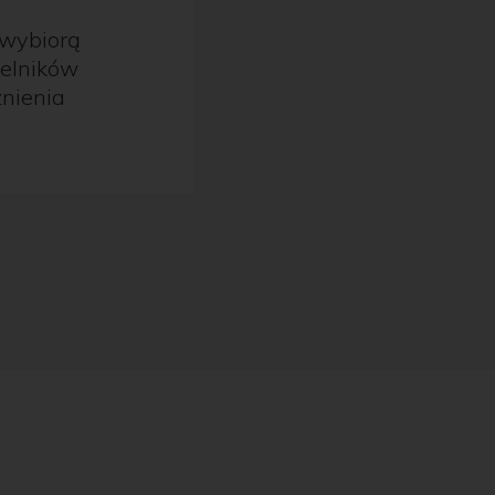
 wybiorą
telników
żnienia