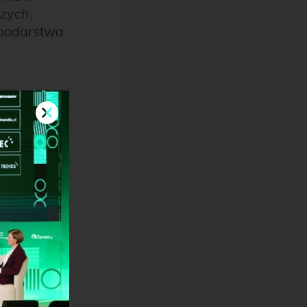
czych,
podarstwa
owe