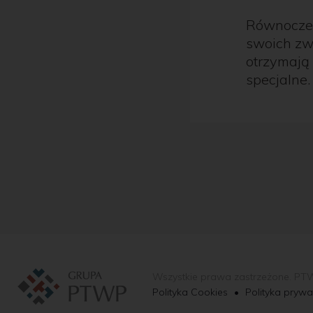
Równocześn
swoich zw
otrzymają
specjalne.
Wszystkie prawa zastrzeżone. PT
Polityka Cookies
•
Polityka prywa