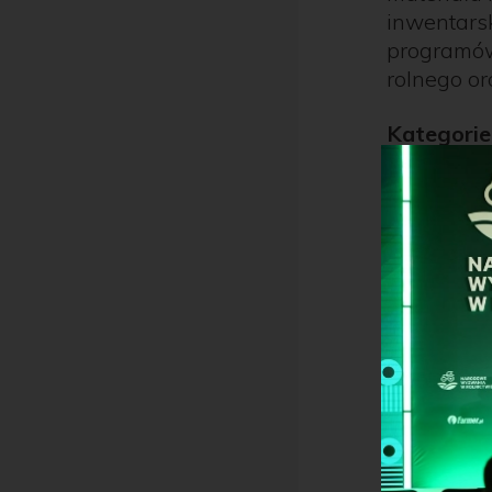
inwentarsk
programów
rolnego o
Kategori
Wśród zar
zgłoszeń
Ciągnik
Inne ma
Progra
gospod
Środki 
Nawoz