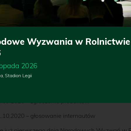
nictwo
 dodatki paszowe
 inwentarskie i wyposażenie
dowe Wyzwania w Rolnictwie
ał hodowlany
6
 i ubezpieczenia.
stopada 2026
rminy
, Stadion Legii
9.10.2020 – czas trwania Konkursu
5.09.2020 – zgłaszanie produktów
1.10.2020 – głosowanie internautów
ie już pierwszego dnia Narodowych Wyzwań w R