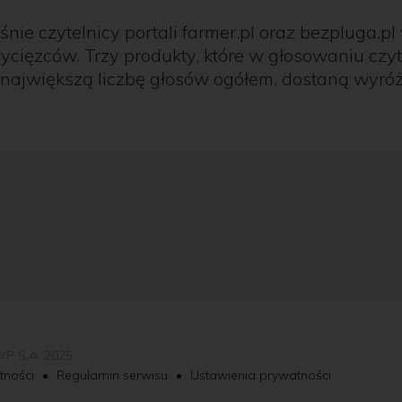
ie czytelnicy portali farmer.pl oraz bezpluga.pl
ycięzców. Trzy produkty, które w głosowaniu czy
 największą liczbę głosów ogółem, dostaną wyró
WP S.A. 2025
tności
•
Regulamin serwisu
•
Ustawienia prywatności