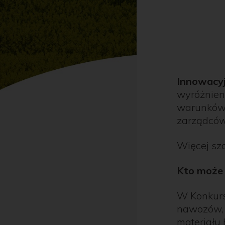
Innowacyj
wyróżnien
warunków 
zarządców
Więcej sz
Kto może 
W Konkurs
nawozów, ś
materiału