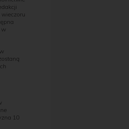
edakcji
o wieczoru
tępna
z w
ów
zostaną
ych
w
jne
zyzna 10