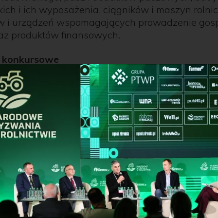
ich i ich wyposażenia, ciągników i maszyn rolni
 i urządzeń wspomagających prowadzenie gos
raz produktów finansowych.
e konkursowe
ejestrowanych i spełniających kryteria konkurs
Kapituła
przyzna nagrody w 10 kategoriach:
i rolnicze
szyny rolnicze
my i urządzenia wspomagające prowadzenie
arstwa rolnego
ochrony roślin
y