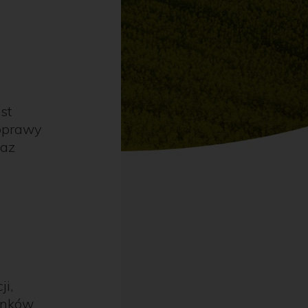
st
poprawy
raz
i,
ynków