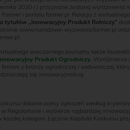
ernika 2020 r.) przyznane zostaną wyróżnienia r
armer i portalu farmer.pl. Relacja z wirtualneg
a tytułów „Innowacyjny Produkt Rolniczy”
dos
 stronie www.narodowe-wyzwania.farmer.pl ora
armer.pl.
irtualnego wieczornego poznamy także laureat
Innowacyjny Produkt Ogrodniczy
. Wyróżnienia 
firmom z branży ogrodniczej i sadowniczej, któr
odznaczają się innowacyjnością.
Konkursu dokona oceny zgłoszeń według kryterió
h w Regulaminie i wybierze najbardziej innowacy
 każdej kategorii. Łącznie Kapituła Konkursu pr
.