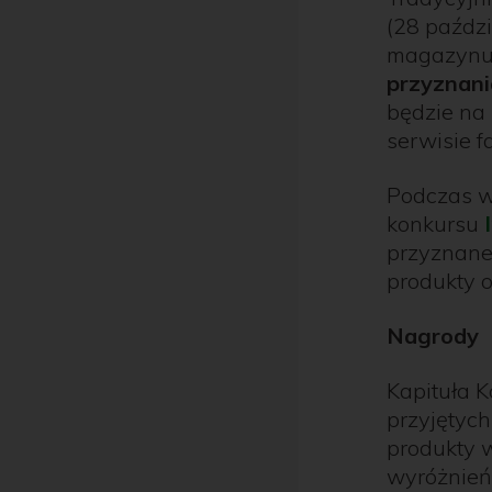
(28 paździ
magazynu F
przyznani
będzie na
serwisie f
Podczas w
konkursu
przyznane 
produkty 
Nagrody
Kapituła 
przyjętyc
produkty w
wyróżnień