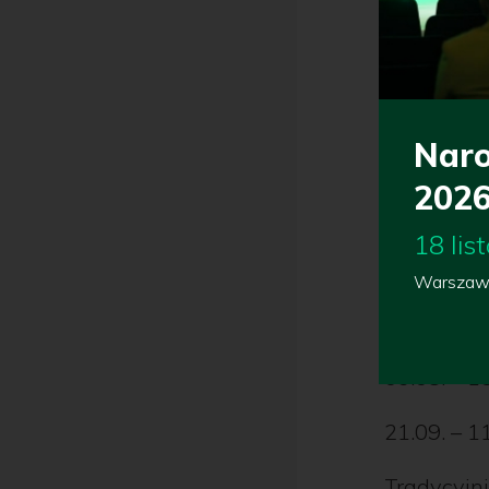
Nasien
Pasze i
Budynki
Naro
Materi
202
Finanse
18 li
Ważne te
Warszawa
03.08. – 2
03.08. – 1
21.09. – 1
Tradycyjn