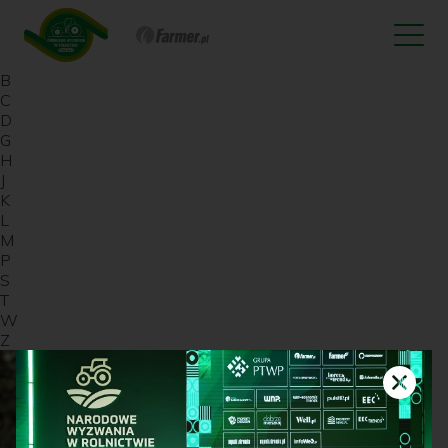
B
C
D
G
H
J
K
L
M
P
S
T
W
Z