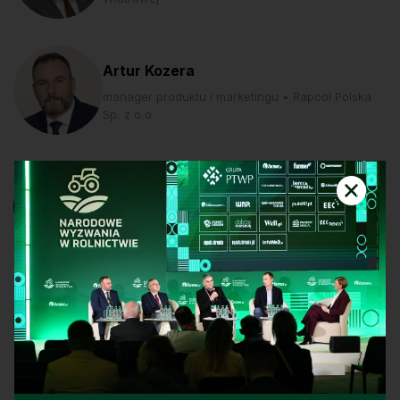
Artur Kozera
manager produktu i marketingu • Rapool Polska
Sp. z o.o.
Agnieszka Kozłowska
redaktor • „Farmer”, farmer.pl
Stefan Krajewski
minister rolnictwa i rozwoju wsi • MINISTERSTWO
ROLNICTWA I ROZWOJU WSI