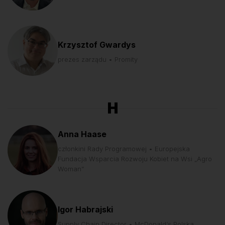
Krzysztof Gwardys
prezes zarządu • Promity
H
Anna Haase
członkini Rady Programowej • Europejska
Fundacja Wsparcia Rozwoju Kobiet na Wsi „Agro
Woman”
Igor Habrajski
Supply Chain Director • McDonald‘s Polska