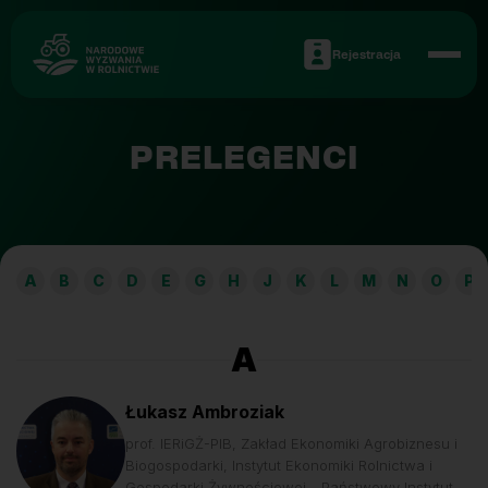
Rejestracja
PRELEGENCI
A
B
C
D
E
G
H
J
K
L
M
N
O
P
A
Łukasz Ambroziak
prof. IERiGŻ-PIB, Zakład Ekonomiki Agrobiznesu i
Biogospodarki, Instytut Ekonomiki Rolnictwa i
Gospodarki Żywnościowej - Państwowy Instytut