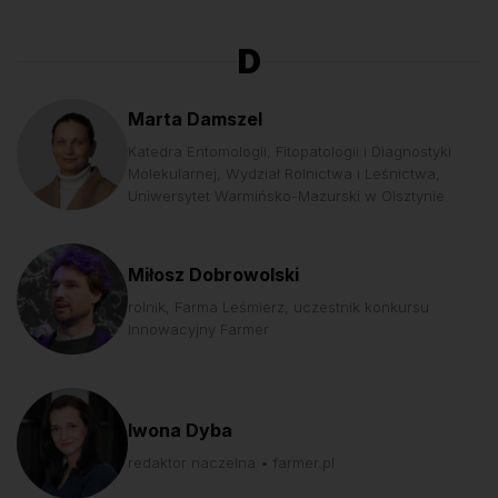
D
Marta Damszel
Katedra Entomologii, Fitopatologii i Diagnostyki
Molekularnej, Wydział Rolnictwa i Leśnictwa,
Uniwersytet Warmińsko-Mazurski w Olsztynie
Miłosz Dobrowolski
rolnik, Farma Leśmierz, uczestnik konkursu
Innowacyjny Farmer
Iwona Dyba
redaktor naczelna • farmer.pl