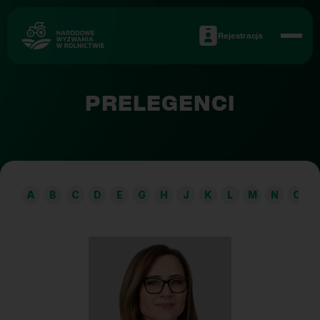
Rejestracja
PRELEGENCI
A
B
C
D
E
G
H
J
K
L
M
N
O