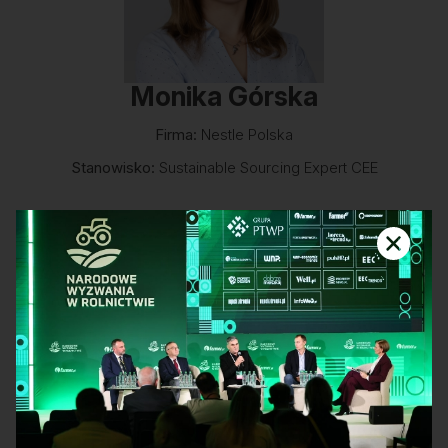
Monika Górska
Firma:
Nestle Polska
Stanowisko:
Sustainable Sourcing Expert CEE
Monika Górska jest ekspertką ds.
Zrównoważonego Pozyskiwania Surowców w
Nestlé w regionie Europy Środkowo-
Wschodniej. Posiada kilkunastoletnie
doświadczenie w pozyskiwaniu surowców w
sektorze rolno-spożywczym, co pozwoliło jej na
doskonałe zrozumienie specyfiki łańcuchów