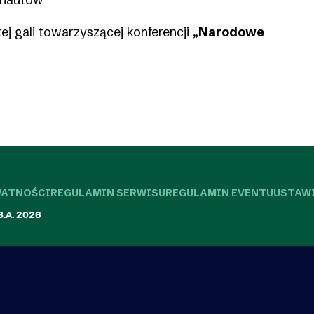
j gali towarzyszącej konferencji „
Narodowe
WATNOŚCI
REGULAMIN SERWISU
REGULAMIN EVENTU
USTAW
.A. 2026