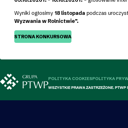
Wyniki ogłosimy
18 listopada
podczas uroczyste
Wyzwania w Rolnictwie”.
STRONA KONKURSOWA
POLITYKA COOKIES
POLITYKA PRY
WSZYSTKIE PRAWA ZASTRZEŻONE. PTWP S