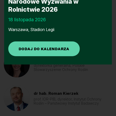
Narodowe Wyzwania w
Rolnictwie 2026
18 listopada 2026
Warszawa, Stadion Legii
Prelegenci
Małgorzata Bojańczyk
dyrektorka generalna, Polskie
Stowarzyszenie Ochrony Roślin
dr hab. Roman Kierzek
prof. IOR-PIB, dyrektor, Instytut Ochrony
Roślin – Państwowy Instytut Badawczy