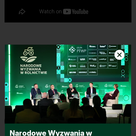
Rozmowa
Miłosz Dobrowolski
rolnik, Farma Leśmierz, uczestnik konkursu
Innowacyjny Farmer
Louis-Henri Groussier
wiceprezes zarządu, Crédit Agricole
Narodowe Wyzwania w