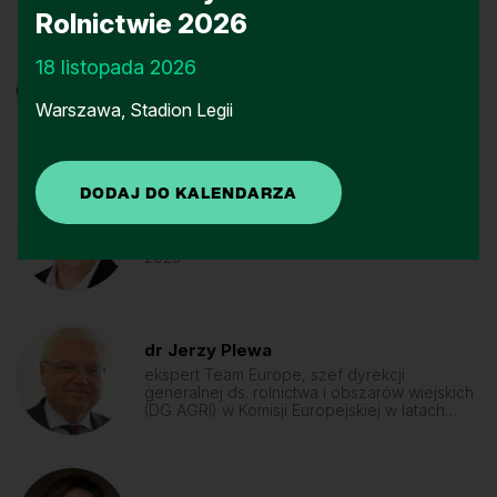
Rolnictwie 2026
18 listopada 2026
Karol Hołownia
redaktor, dział Technika Rolnicza, „Farmer”,
Warszawa, Stadion Legii
farmer.pl
Piotr Kosowski
rolnik, laureat konkursu Innowacyjny Farmer
2023
dr Jerzy Plewa
ekspert Team Europe, szef dyrekcji
generalnej ds. rolnictwa i obszarów wiejskich
(DG AGRI) w Komisji Europejskiej w latach
2013-2020