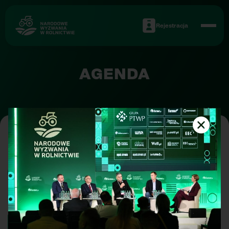
Rejestracja
AGENDA
•
WRÓĆ DO LISTY