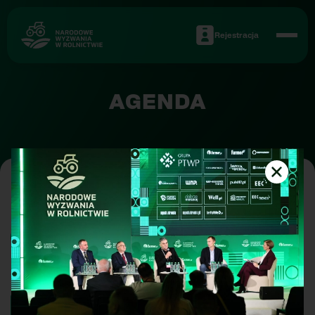
Rejestracja
AGENDA
•
WRÓĆ DO LISTY